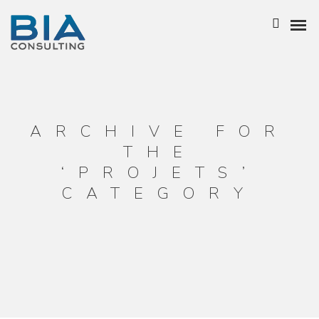
NOTRE HISTOIRE
L’ÉQUIPE
ARCHIVE FOR
THE
NOS ATOUTS
‘PROJETS’
CATEGORY
NOTRE POLITIQUE RSE
BIA GROUPE
BUSINESS ANALYSIS
ENTREPRISE ARCHITECTURE