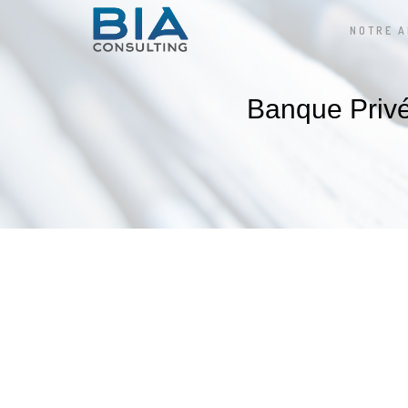
NOTRE 
Banque Privé
Contexte
Dans le cadre de la réorga
pilotage de la réattribution 