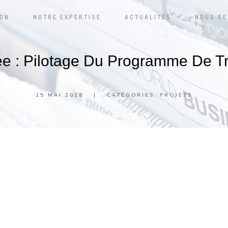
ADN
NOTRE EXPERTISE
ACTUALITÉS
NOUS RE
e : Pilotage Du Programme De T
15 MAI 2018
|
CATÉGORIES:
PROJETS
nisation des agences de la Banque Privée, accompagnemen
des clients.