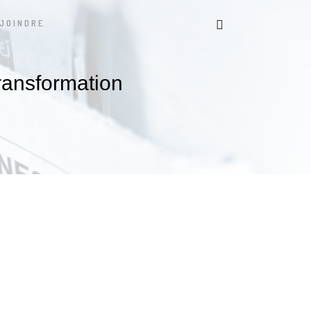
JOINDRE
ransformation
t des banquiers privés et