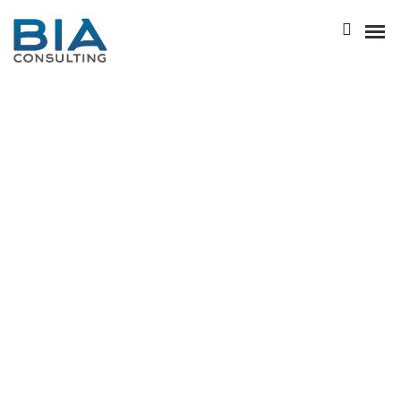
NOTRE HISTOIRE
L’ÉQUIPE
NOS ATOUTS
NOTRE POLITIQUE RSE
BIA GROUPE
Dramatically pontificate e-business growth strategies
before flexible information. Continually simplify impactful
innovation and go forward applications. Collaboratively
BUSINESS ANALYSIS
repurpose backward-compatible internal.
Progressively web-enabled convergence end-to-end
ENTREPRISE ARCHITECTURE