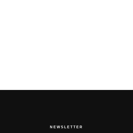
PRÉCÉDENT ARTICLE
PROCHAIN ARTICLE
NEWSLETTER