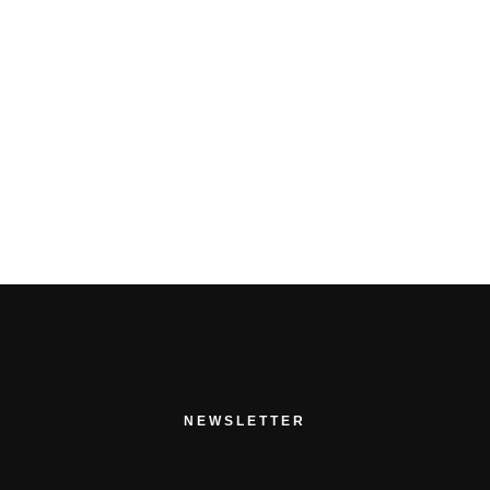
PRÉCÉDENT ARTICLE
PROCHAIN ARTICLE
NEWSLETTER