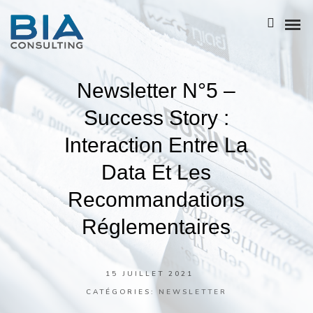
Newsletter N°5 –
NOTRE HISTOIRE
Success Story :
L’ÉQUIPE
Interaction Entre La
NOS ATOUTS
Data Et Les
NOTRE POLITIQUE RSE
Recommandations
BIA GROUPE
Réglementaires
15 JUILLET 2021
BUSINESS ANALYSIS
CATÉGORIES:
NEWSLETTER
ENTREPRISE ARCHITECTURE