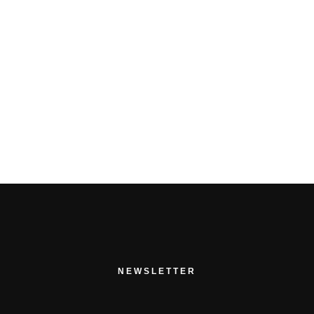
PRÉCÉDENT ARTICLE
PROCHAIN ARTICLE
NEWSLETTER