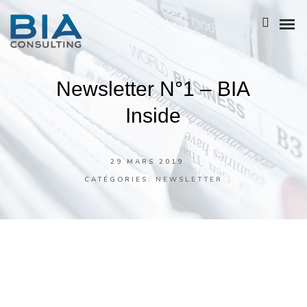
Newsletter N°1 – BIA
NOTRE HISTOIRE
Inside
L’ÉQUIPE
NOS ATOUTS
29 MARS 2019
CATÉGORIES:
NEWSLETTER
NOTRE POLITIQUE RSE
BIA GROUPE
Séminaire
Entreprise
BUSINESS ANALYSIS
ENTREPRISE ARCHITECTURE