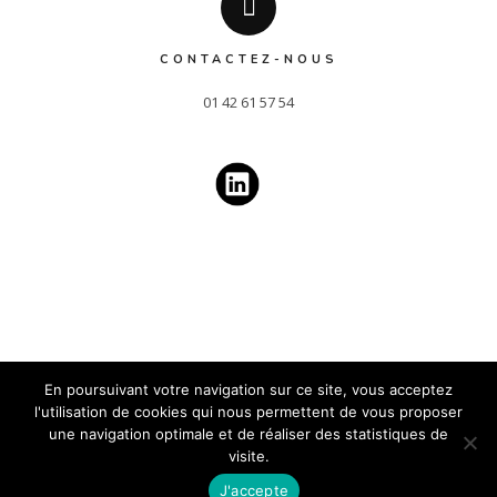
CONTACTEZ-NOUS
01 42 61 57 54
En poursuivant votre navigation sur ce site, vous acceptez
l'utilisation de cookies qui nous permettent de vous proposer
une navigation optimale et de réaliser des statistiques de
Confidentialité
2019 BIA Consulting © - Tous droits réservés -
-
visite.
Mentions légales
J'accepte