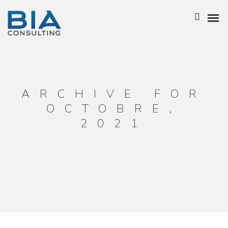
NOTRE HISTOIRE
L’ÉQUIPE
ARCHIVE FOR
OCTOBRE,
NOS ATOUTS
2021
NOTRE POLITIQUE RSE
BIA GROUPE
BUSINESS ANALYSIS
ENTREPRISE ARCHITECTURE